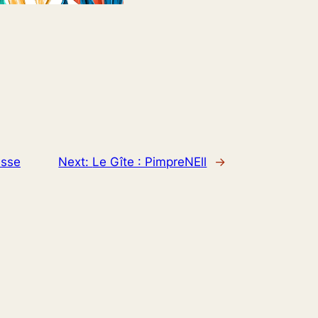
asse
Next:
Le Gîte : PimpreNEll
→