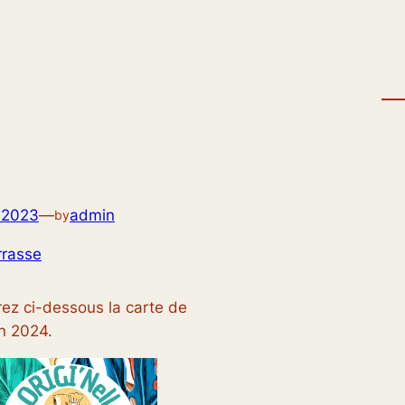
 2023
—
admin
by
rrasse
ez ci-dessous la carte de
on 2024.