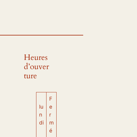
Heures
d’ouver
ture
F
lu
e
n
r
di
m
é