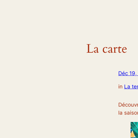
La carte
Déc 19,
in
La te
Découvr
la sais