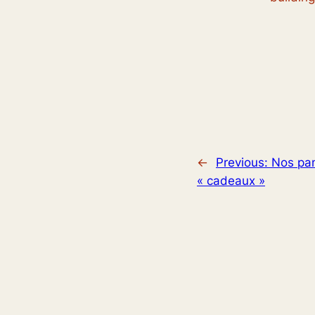
←
Previous:
Nos pan
« cadeaux »