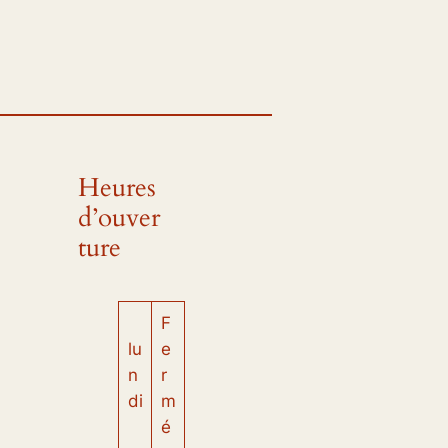
Heures
d’ouver
ture
F
lu
e
n
r
di
m
é