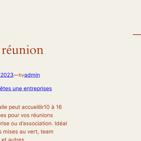
 réunion
 2023
—
admin
by
êtes une entreprises
lle peut accueillir10 à 16
es pour vos réunions
rise ou d’association. Idéal
s mises au vert, team
 et autres.